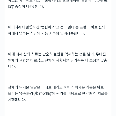
사소한 자극에도 가슴이 쿵쾅거리고 불안해지는 '심담기허(心膽氣
虛)' 증상이 나타납니다.
어머니께서 말씀하신 '뱃집이 작고 겁이 많다'는 표현이 바로 한의
학에서 말하는 심담의 기능 저하와 일맥상통합니다.
이에 대해 한의 치료는 단순히 불안을 억제하는 것을 넘어, 무너진
인체의 균형을 바로잡고 신체적 저항력을 길러주는 데 초점을 맞춥
니다.
상체의 뜨거운 열감은 아래로 내리고 하체의 차가운 기운은 위로
올리는 '수승화강(水昇火降)'의 원리를 바탕으로 한약과 침 치료를
시행합니다.