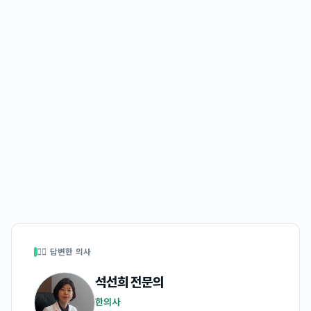
👩‍⚕️ 답변한 의사
석선희
전문의
한의사