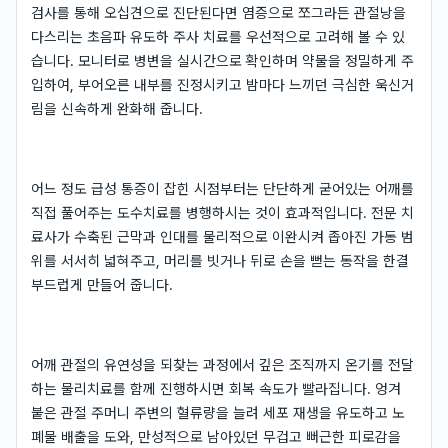
검사를 통해 오십견으로 진단된다면 염증으로 쪼그라든 관절낭을
다스리는 초음파 유도하 주사 치료를 우선적으로 고려해 볼 수 있
습니다. 모니터로 병변을 실시간으로 확인하며 약물을 정밀하게 주
입하여, 부어오른 내부를 진정시키고 밤마다 느끼던 극심한 욱신거
림을 신속하게 완화해 줍니다.
어느 정도 급성 통증이 잡힌 시점부터는 단단하게 굳어있는 어깨를
직접 풀어주는 도수치료를 병행하시는 것이 효과적입니다. 전문 치
료사가 수축된 근막과 인대를 물리적으로 이완시켜 좁아진 가동 범
위를 서서히 넓혀주고, 머리를 빗거나 뒤로 손을 뻗는 동작을 한결
부드럽게 만들어 줍니다.
어깨 관절의 유연성을 되찾는 과정에서 깊은 조직까지 온기를 전달
하는 물리치료를 함께 진행하시면 회복 속도가 빨라집니다. 엉겨
붙은 관절 주머니 주변의 혈류량을 늘려 세포 재생을 유도하고 노
폐물 배출을 도와, 만성적으로 남아있던 무겁고 뻐근한 피로감을