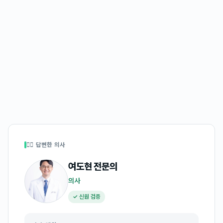
👩‍⚕️ 답변한 의사
여도현
전문의
의사
✓ 신원 검증