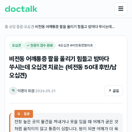
☰
홈
›
상담·질문
›
오십견
›
비전동 어깨통증 팔을 올리기 힘들고 밤마다 쑤시는데…
오십견
✓ 전문의 검수 완료
#
오십견 #비전동정형외과
비전동 어깨통증 팔을 올리기 힘들고 밤마다
쑤시는데 오십견 치료는 (비전동 50대 후반/남
오십견)
익명의 회원
·
2026.05.31
↗ 공유
익
Q · 질문
찬장 높은 곳의 물건을 꺼내거나 옷을 입을 때 어깨가 굳은 것
처럼 움직이지 않고 통증이 심합니다. 밤이 되면 어깨가 더 욱