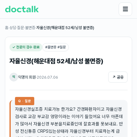
☰
홈
›
상담·질문
›
불면증
›
자율신경(해운대점 52세/남성 불면증)
✓ 전문의 검수 완료
#
불면증 #질문
자율신경(해운대점 52세/남성 불면증)
익명의 회원
·
2026.07.06
↗ 공유
익
Q · 질문
자율신경실조증 치료가능 한가요? 간경화환자이고 자율신경
검사로 교감 부교감 엉망이라는 이야기 들었어요 너무 아픈데
가 많아서 자율신경 부분을치료중인데 잘효과를 못보내요. 만
성 전신통증 CRPS있는상태라 자율신경부터 치료하는게 급