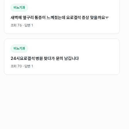
비뇨기과
새벽에 옆구리 통증이 느껴졌는데 요로결석 증상 맞을까요ㅜ
조회
76
· 답변
1
비뇨기과
24시요로결석 병원 찾다가 문의 남깁니다
조회
70
· 답변
1