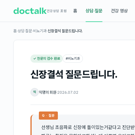
홈
상담·질문
건강 영상
건강상담 포럼
홈
›
상담·질문
›
비뇨기과
›
신장결석 질문드립니다.
✓ 전문의 검수 완료
#
비뇨기과
신장결석 질문드립니다.
익명의 회원
·
2026.07.02
익
Q · 질문
선생님 초음파로 신장에 돌이있는거같다고 진단받