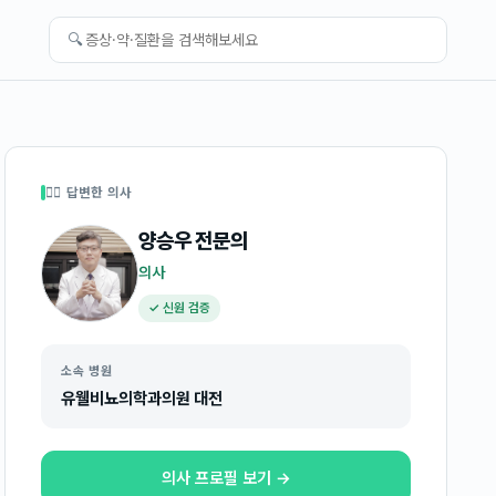
🔍
👩‍⚕️ 답변한 의사
양승우
전문의
의사
✓ 신원 검증
소속 병원
유웰비뇨의학과의원 대전
의사 프로필 보기 →