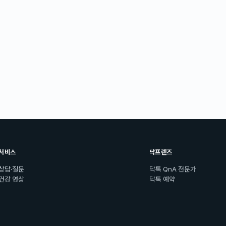
서비스
닥프렌즈
상담·질문
닥톡 QnA 전문가
건강 영상
닥톡 예약