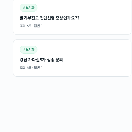
비뇨기과
발기부전도 전립선염 증상인가요??
조회
69
· 답변
1
비뇨기과
강남 가다실9가 접종 문의
조회
68
· 답변
1