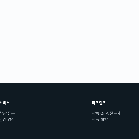
서비스
닥프렌즈
상담·질문
닥톡 QnA 전문가
건강 영상
닥톡 예약