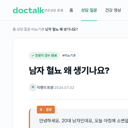
홈
상담·질문
건강 영상
건강상담 포럼
홈
›
상담·질문
›
비뇨기과
›
남자 혈뇨 왜 생기나요?
✓ 전문의 검수 완료
#
비뇨기과
남자 혈뇨 왜 생기나요?
익명의 회원
·
2026.07.02
익
Q · 질문
안녕하세요. 20대 남자인데요, 오늘 아침에 소변을