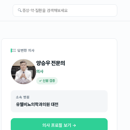
🔍
👩‍⚕️ 답변한 의사
양승우
전문의
의사
✓ 신원 검증
소속 병원
유웰비뇨의학과의원 대전
의사 프로필 보기 →