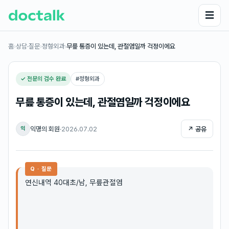
☰
홈
›
상담·질문
›
정형외과
›
무릎 통증이 있는데, 관절염일까 걱정이에요
✓ 전문의 검수 완료
#
정형외과
무릎 통증이 있는데, 관절염일까 걱정이에요
익명의 회원
·
2026.07.02
↗ 공유
익
Q · 질문
연신내역 40대초/남, 무릎관절염