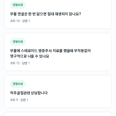
정형외과
무릎 연골은 한 번 닳으면 절대 재생되지 않나요?
조회
10
· 답변
1
정형외과
무릎에 스테로이드 염증주사 치료를 했을때 부작용없이
영구적으로 나을 수 있나요
조회
12
· 답변
1
정형외과
척추골절관련 상담합니다
조회
9
· 답변
1