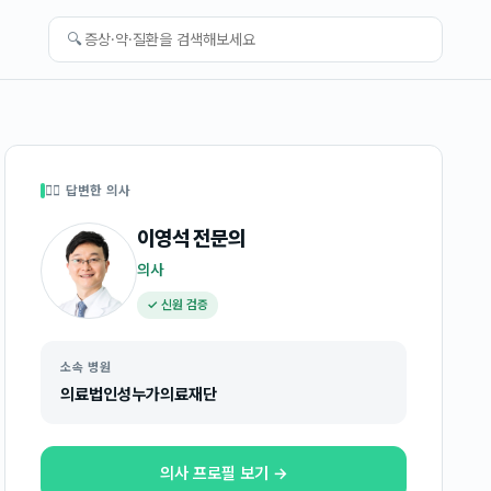
🔍
👩‍⚕️ 답변한 의사
이영석
전문의
의사
✓ 신원 검증
소속 병원
의료법인성누가의료재단
의사 프로필 보기 →