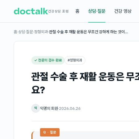
홈
상담·질문
건강 영상
건강상담 포럼
홈
›
상담·질문
›
정형외과
›
관절 수술 후 재활 운동은 무조건 강하게 하는 것이…
✓ 전문의 검수 완료
#
정형외과
관절 수술 후 재활 운동은 무
요?
익명의 회원
·
2026.06.26
익
Q · 질문