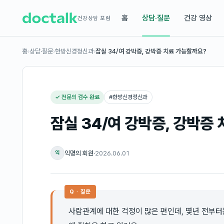
홈
상담·질문
건강 영상
건강상담 포럼
홈
›
상담·질문
›
한방신경정신과
›
잠실 34/여 강박증, 강박증 치료 가능할까요?
✓ 전문의 검수 완료
#
한방신경정신과
잠실 34/여 강박증, 강박증
익명의 회원
·
2026.06.01
익
Q · 질문
사람관계에 대한 걱정이 많은 편인데, 몇년 전부