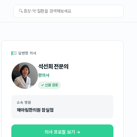
🔍
👩‍⚕️ 답변한 의사
석선희
전문의
한의사
✓ 신원 검증
소속 병원
해아림한의원 잠실점
의사 프로필 보기 →