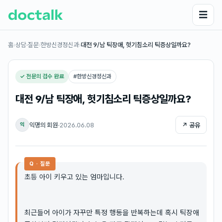
☰
홈
›
상담·질문
›
한방신경정신과
›
대전 9/남 틱장애, 헛기침소리 틱증상일까요?
✓ 전문의 검수 완료
#
한방신경정신과
대전 9/남 틱장애, 헛기침소리 틱증상일까요?
익명의 회원
·
2026.06.08
↗ 공유
익
Q · 질문
초등 아이 키우고 있는 엄마입니다.
최근들어 아이가 자꾸만 특정 행동을 반복하는데 혹시 틱장애