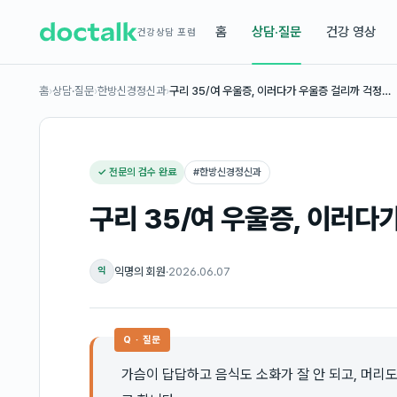
홈
상담·질문
건강 영상
건강상담 포럼
홈
›
상담·질문
›
한방신경정신과
›
구리 35/여 우울증, 이러다가 우울증 걸리까 걱정…
✓ 전문의 검수 완료
#
한방신경정신과
구리 35/여 우울증, 이러다
익명의 회원
·
2026.06.07
익
Q · 질문
가슴이 답답하고 음식도 소화가 잘 안 되고, 머리