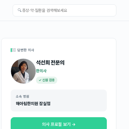
🔍
👩‍⚕️ 답변한 의사
석선희
전문의
한의사
✓ 신원 검증
소속 병원
해아림한의원 잠실점
의사 프로필 보기 →