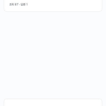
조회
87
· 답변
1