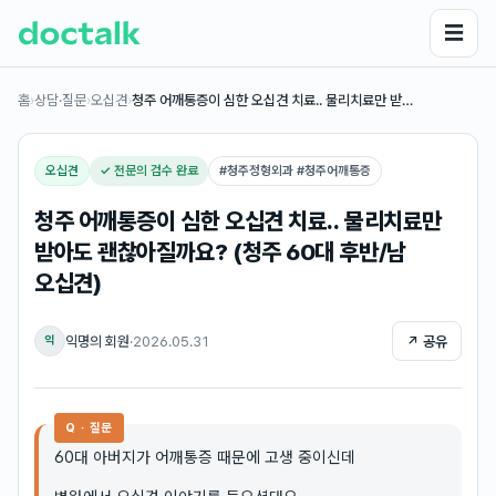
☰
홈
›
상담·질문
›
오십견
›
청주 어깨통증이 심한 오십견 치료.. 물리치료만 받…
오십견
✓ 전문의 검수 완료
#
청주정형외과 #청주어깨통증
청주 어깨통증이 심한 오십견 치료.. 물리치료만
받아도 괜찮아질까요? (청주 60대 후반/남
오십견)
익명의 회원
·
2026.05.31
↗ 공유
익
Q · 질문
60대 아버지가 어깨통증 때문에 고생 중이신데