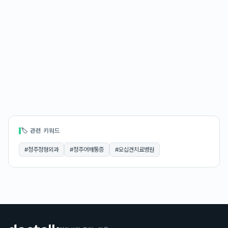
🏷 관련 키워드
#
청주정형외과
#
청주어깨통증
#
오십견치료병원