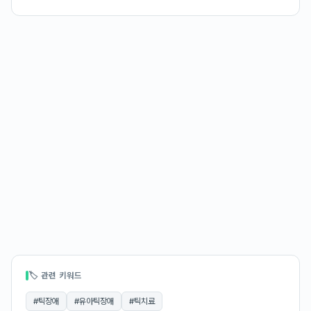
🏷 관련 키워드
#
틱장애
#
유아틱장애
#
틱치료