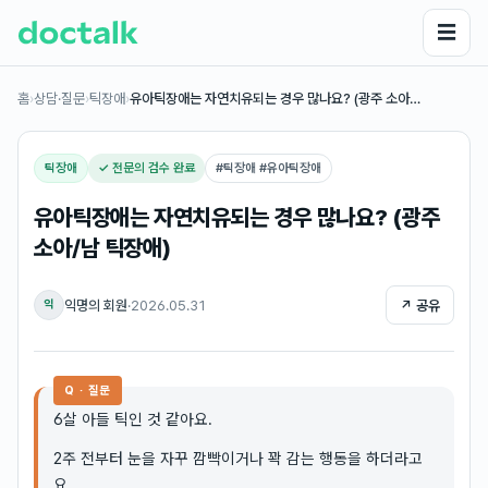
☰
홈
›
상담·질문
›
틱장애
›
유아틱장애는 자연치유되는 경우 많나요? (광주 소아…
틱장애
✓ 전문의 검수 완료
#
틱장애 #유아틱장애
유아틱장애는 자연치유되는 경우 많나요? (광주
소아/남 틱장애)
익명의 회원
·
2026.05.31
↗ 공유
익
Q · 질문
6살 아들 틱인 것 같아요.
2주 전부터 눈을 자꾸 깜빡이거나 꽉 감는 행동을 하더라고
요.