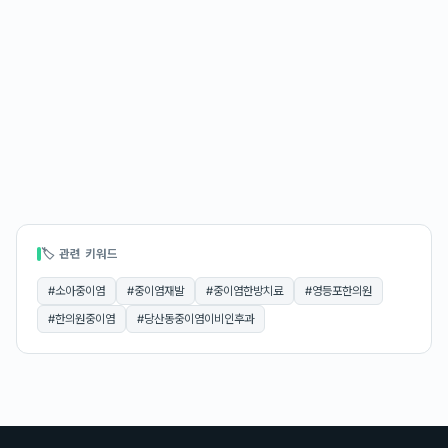
🏷 관련 키워드
#
소아중이염
#
중이염재발
#
중이염한방치료
#
영등포한의원
#
한의원중이염
#
당산동중이염이비인후과