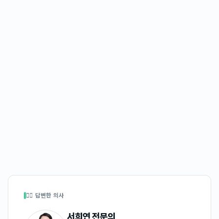
👩‍⚕️ 답변한 의사
서희연
전문의