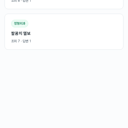
조회
8
· 답변
1
정형외과
팔꿈치 엘보
조회
7
· 답변
1