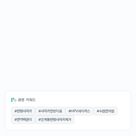
🏷 관련 키워드
#
편평사마귀
#
사마귀한방치료
#
HPV바이러스
#
수원한의원
#
면역력관리
#
인계동편평사마귀제거