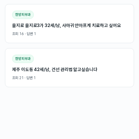
한방피부과
을지로 을지로3가 32세/남, 사마귀 안아프게 치료하고 싶어요
조회
16
· 답변
1
한방피부과
제주 이도동 42세/남, 건선 관리법 알고싶습니다
조회
21
· 답변
1