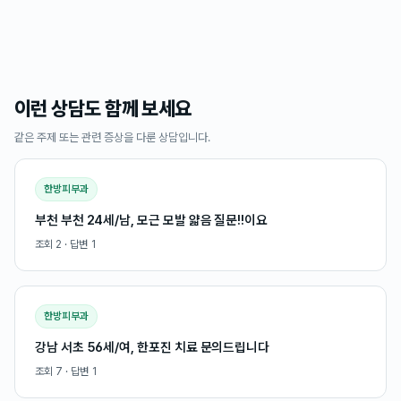
이런 상담도 함께 보세요
같은 주제 또는 관련 증상을 다룬 상담입니다.
한방피부과
부천 부천 24세/남, 모근 모발 얇음 질문!!이요
조회
2
· 답변
1
한방피부과
강남 서초 56세/여, 한포진 치료 문의드립니다
조회
7
· 답변
1