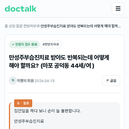
☰
홈
›
상담·질문
›
한방피부과
›
만성주부습진치료 받아도 반복되는데 어떻게 해야 할까…
✓ 전문의 검수 완료
#
한방피부과
만성주부습진치료 받아도 반복되는데 어떻게
해야 할까요? (마포 공덕동 44세/여 )
익명의 회원
·
2026.06.15
↗ 공유
익
Q · 질문
집안일을 하다 보니 손이 늘 불편합니다.
만성주부습진치료