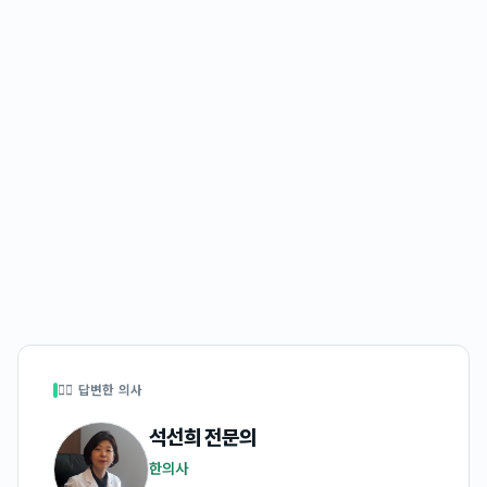
👩‍⚕️ 답변한 의사
석선희
전문의
한의사