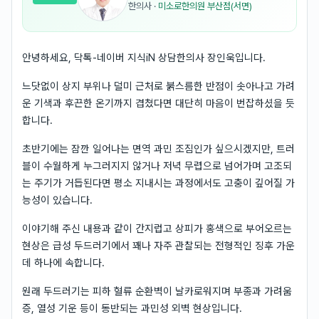
한의사
·
미소로한의원 부산점(서면)
안녕하세요, 닥톡-네이버 지식iN 상담한의사 장인욱입니다.
느닷없이 상지 부위나 덜미 근처로 붉스름한 반점이 솟아나고 가려
운 기색과 후끈한 온기까지 겹쳤다면 대단히 마음이 번잡하셨을 듯
합니다.
초반기에는 잠깐 일어나는 면역 과민 조짐인가 싶으시겠지만, 트러
블이 수월하게 누그러지지 않거나 저녁 무렵으로 넘어가며 고조되
는 주기가 거듭된다면 평소 지내시는 과정에서도 고충이 깊어질 가
능성이 있습니다.
이야기해 주신 내용과 같이 간지럽고 상피가 홍색으로 부어오르는
현상은 급성 두드러기에서 꽤나 자주 관찰되는 전형적인 징후 가운
데 하나에 속합니다.
원래 두드러기는 피하 혈류 순환벽이 날카로워지며 부종과 가려움
증, 열성 기운 등이 동반되는 과민성 외벽 현상입니다.