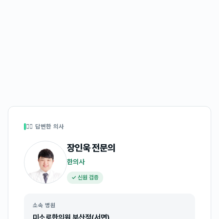
👩‍⚕️ 답변한 의사
장인욱
전문의
한의사
✓ 신원 검증
소속 병원
미소로한의원 부산점(서면)