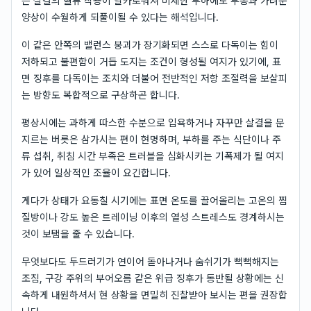
는 살결의 혈류 작용이 날카로워져 미세한 부하에도 부종과 가려운
양상이 수월하게 되풀이될 수 있다는 해석입니다.
이 같은 안쪽의 밸런스 붕괴가 장기화되면 스스로 다독이는 힘이
저하되고 불편함이 거듭 도지는 조건이 형성될 여지가 있기에, 표
면 징후를 다독이는 조치와 더불어 전반적인 저항 조절력을 보살피
는 방향도 복합적으로 구상하곤 합니다.
평상시에는 과하게 따스한 수분으로 입욕하거나 자꾸만 살결을 문
지르는 버릇은 삼가시는 편이 현명하며, 부하를 주는 식단이나 주
류 섭취, 취침 시간 부족은 트러블을 심화시키는 기폭제가 될 여지
가 있어 일상적인 조율이 요긴합니다.
게다가 상태가 요동칠 시기에는 표면 온도를 끌어올리는 고온의 찜
질방이나 강도 높은 트레이닝 이후의 열성 스트레스도 경계하시는
것이 보탬을 줄 수 있습니다.
무엇보다도 두드러기가 연이어 돋아나거나 숨쉬기가 뻑뻑해지는
조짐, 구강 주위의 부어오름 같은 위급 징후가 동반될 상황에는 신
속하게 내원하셔서 현 상황을 면밀히 진찰받아 보시는 편을 권장합