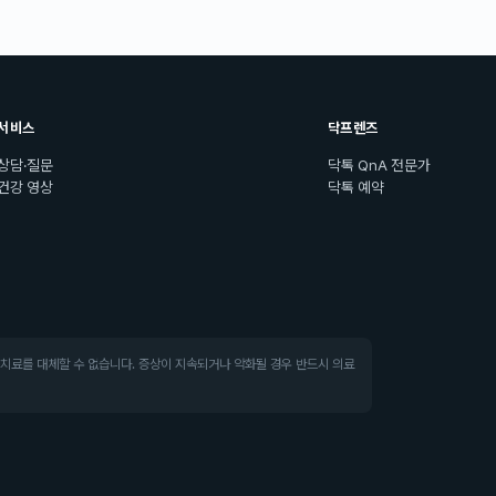
서비스
닥프렌즈
상담·질문
닥톡 QnA 전문가
건강 영상
닥톡 예약
·치료를 대체할 수 없습니다. 증상이 지속되거나 악화될 경우 반드시 의료