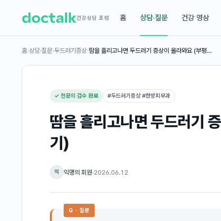
홈
상담·질문
건강 영상
건강상담 포럼
홈
›
상담·질문
›
두드러기증상
›
땀을 흘리고나면 두드러기 증상이 올라와요 (부평…
✓ 전문의 검수 완료
#
두드러기증상 #한방피부과
땀을 흘리고나면 두드러기 증
기)
익명의 회원
·
2026.06.12
익
Q · 질문