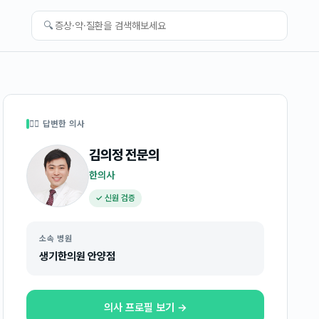
🔍
👩‍⚕️ 답변한 의사
김의정
전문의
한의사
✓ 신원 검증
소속 병원
생기한의원 안양점
의사 프로필 보기 →