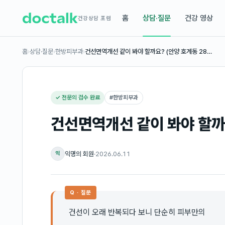
홈
상담·질문
건강 영상
건강상담 포럼
홈
›
상담·질문
›
한방피부과
›
건선면역개선 같이 봐야 할까요? (안양 호계동 28…
✓ 전문의 검수 완료
#
한방피부과
건선면역개선 같이 봐야 할까요
익명의 회원
·
2026.06.11
익
Q · 질문
건선이 오래 반복되다 보니 단순히 피부만의