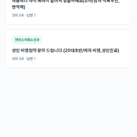
여름되니 아이 체력이 떨어져 힘들어해요(소아/남자 식욕부진,
면역력)
조회
68
· 답변
1
한방소아청소년과
성인 비염첩약 문의 드립니다.(20대초반/여자 비염,성인진료)
조회
68
· 답변
1