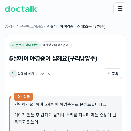
☰
홈
›
상담·질문
›
한방소아청소년과
›
5살아이 야경증이 심해요(구리남양주)
✓ 전문의 검수 완료
#
한방소아청소년과
5살아이 야경증이 심해요(구리남양주)
익명의 회원
·
2026.06.10
↗ 공유
익
Q · 질문
안녕하세요. 아이 5세아이 야경증으로 문의드립니다...
아이가 잠든 후 갑자기 울거나 소리를 지르며 깨는 증상이 반
복되고 있는데