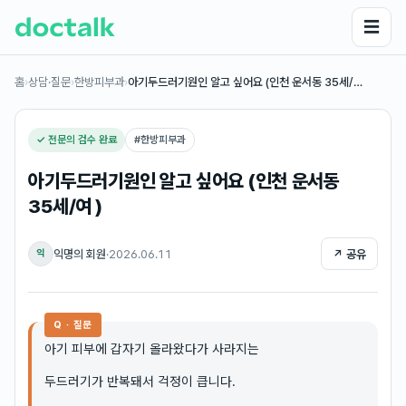
☰
홈
›
상담·질문
›
한방피부과
›
아기두드러기원인 알고 싶어요 (인천 운서동 35세/…
✓ 전문의 검수 완료
#
한방피부과
아기두드러기원인 알고 싶어요 (인천 운서동
35세/여 )
익명의 회원
·
2026.06.11
↗ 공유
익
Q · 질문
아기 피부에 갑자기 올라왔다가 사라지는
두드러기가 반복돼서 걱정이 큽니다.