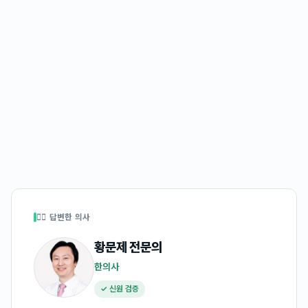
👩‍⚕️ 답변한 의사
황문제
전문의
한의사
✓ 신원 검증