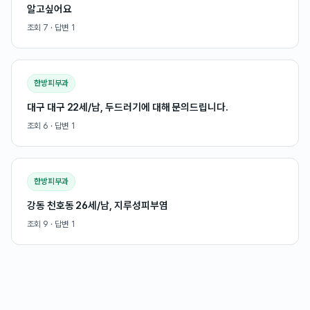
알고싶어요
조회
7
· 답변
1
한방피부과
대구 대구 22세/남, 두드러기에 대해 문의드립니다.
조회
6
· 답변
1
한방피부과
강동 천호동 26세/남, 지루성피부염
조회
9
· 답변
1