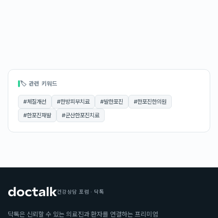
🏷 관련 키워드
#
체질개선
#
한방피부치료
#
발한포진
#
한포진한의원
#
한포진재발
#
군산한포진치료
건강상담 포럼 · 닥톡
닥톡은 신뢰할 수 있는 의료진과 환자를 연결하는 프리미엄