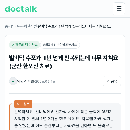
☰
홈
›
상담·질문
›
체질개선
›
발바닥 수포가 1년 넘게 반복되는데 너무 지쳐요 (…
✓ 전문의 검수 완료
#
체질개선 #한방피부치료
발바닥 수포가 1년 넘게 반복되는데 너무 지쳐요
(군산 한포진 치료)
익명의 회원
·
2026.06.16
↗ 공유
익
Q · 질문
안녕하세요. 발바닥이랑 발가락 사이에 작은 물집이 생기기
시작한 게 벌써 1년 3개월 정도 됐어요. 처음엔 가끔 생기는
줄 알았는데 어느 순간부터는 가라앉을 만하면 또 올라오는