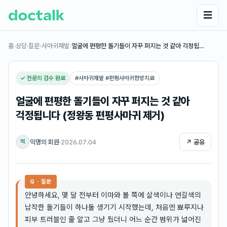
☰
홈
›
상담·질문
›
사마귀재발
›
얼굴에 편평한 돌기들이 자꾸 퍼지는 것 같아 걱정됩…
✓ 전문의 검수 완료
#
사마귀재발 #편평사마귀한방치료
얼굴에 편평한 돌기들이 자꾸 퍼지는 것 같아
걱정됩니다 (정왕동 편평사마귀 제거)
익명의 회원
·
2026.07.04
↗ 공유
익
Q · 질문
안녕하세요, 몇 달 전부터 이마와 볼 쪽에 살색이나 연갈색의
납작한 돌기들이 하나둘 생기기 시작했는데, 처음엔 뾰루지나
피부 트러블인 줄 알고 그냥 뒀더니 어느 순간 범위가 넓어진