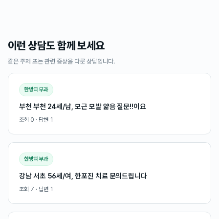
이런 상담도 함께 보세요
같은 주제 또는 관련 증상을 다룬 상담입니다.
한방피부과
부천 부천 24세/남, 모근 모발 얇음 질문!!이요
조회
0
· 답변
1
한방피부과
강남 서초 56세/여, 한포진 치료 문의드립니다
조회
7
· 답변
1