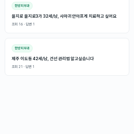
한방피부과
을지로 을지로3가 32세/남, 사마귀 안아프게 치료하고 싶어요
조회
16
· 답변
1
한방피부과
제주 이도동 42세/남, 건선 관리법 알고싶습니다
조회
21
· 답변
1