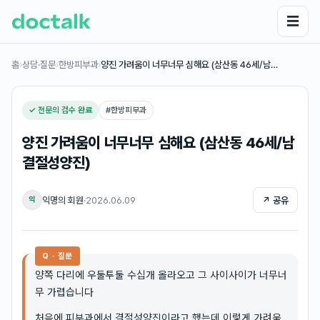
☰
홈
›
상담·질문
›
한방피부과
›
양진 가려움이 너무너무 심해요 (삼산동 46세/남…
✓ 전문의 검수 완료
#
한방피부과
양진 가려움이 너무너무 심해요 (삼산동 46세/남
결절성양진)
익명의 회원
·
2026.06.09
↗ 공유
익
Q · 질문
양쪽 다리에 우둘투둘 수십개 올라오고 그 사이사이가 너무너
무 가렵습니다
처음에 피부과에서 결절성양진이라고 했는데 이렇게 가려움