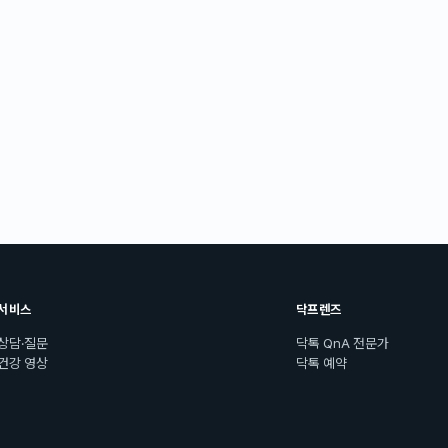
서비스
닥프렌즈
상담·질문
닥톡 QnA 전문가
건강 영상
닥톡 예약