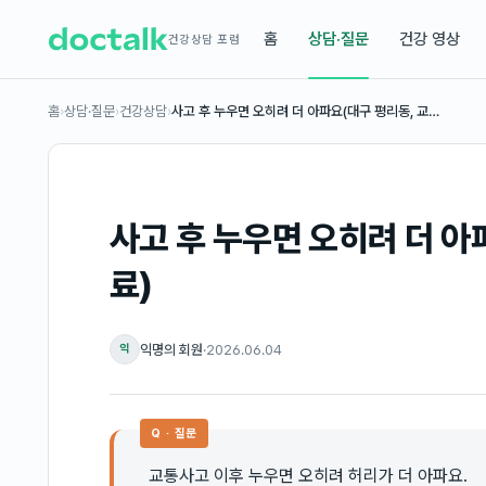
홈
상담·질문
건강 영상
건강상담 포럼
홈
›
상담·질문
›
건강상담
›
사고 후 누우면 오히려 더 아파요(대구 평리동, 교…
사고 후 누우면 오히려 더 
료)
익명의 회원
·
2026.06.04
익
Q · 질문
교통사고 이후 누우면 오히려 허리가 더 아파요.