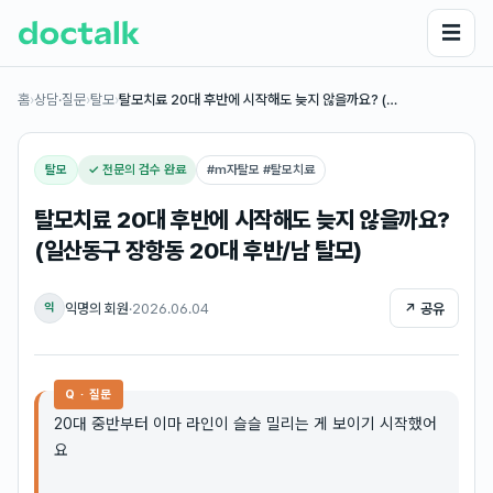
☰
홈
›
상담·질문
›
탈모
›
탈모치료 20대 후반에 시작해도 늦지 않을까요? (…
탈모
✓ 전문의 검수 완료
#
m자탈모 #탈모치료
탈모치료 20대 후반에 시작해도 늦지 않을까요?
(일산동구 장항동 20대 후반/남 탈모)
익명의 회원
·
2026.06.04
↗ 공유
익
Q · 질문
20대 중반부터 이마 라인이 슬슬 밀리는 게 보이기 시작했어
요