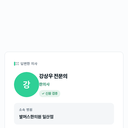
👩‍⚕️ 답변한 의사
강상우
전문의
강
한의사
✓ 신원 검증
소속 병원
발머스한의원 일산점