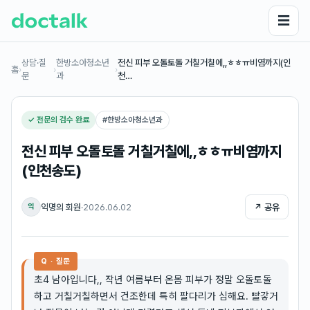
☰
상담·질
한방소아청소년
전신 피부 오돌토돌 거칠거칠에,,ㅎㅎㅠ비염까지(인
홈
›
›
›
문
과
천…
✓ 전문의 검수 완료
#
한방소아청소년과
전신 피부 오돌토돌 거칠거칠에,,ㅎㅎㅠ비염까지
(인천송도)
익명의 회원
·
2026.06.02
↗ 공유
익
Q · 질문
초4 남아입니다,, 작년 여름부터 온몸 피부가 정말 오돌토돌
하고 거칠거칠하면서 건조한데 특히 팔다리가 심해요. 빨갛거