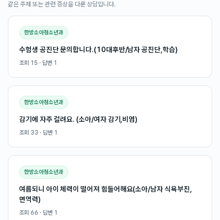
같은 주제 또는 관련 증상을 다룬 상담입니다.
한방소아청소년과
수험생 공진단 문의합니다.(10대후반/남자 공진단,학습)
조회
15
· 답변
1
한방소아청소년과
감기에 자주 걸려요. (소아/여자 감기,비염)
조회
33
· 답변
1
한방소아청소년과
여름되니 아이 체력이 떨어져 힘들어해요(소아/남자 식욕부진,
면역력)
조회
66
· 답변
1