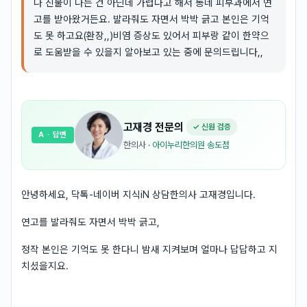
나 진물이 나는 건 아닌데 가렵다고 해서 동네 피부과에서 연
고를 받아왔거든요. 발라줘도 자면서 박박 긁고 본인은 기억
도 못 하고요(환장,,)비염 증상도 있어서 피부랑 같이 한약으
로 도움받을 수 있을지 알아보고 있는 중에 문의드립니다,,
고재경
전문의
✓ 신원 검증
A
· 답변
한의사
·
아이누리한의원 송도점
안녕하세요, 닥톡-네이버 지식iN 상담한의사 고재경입니다.
연고를 발라줘도 자면서 박박 긁고,
정작 본인은 기억도 못 한다니 밤새 지켜보며 얼마나 답답하고 지
치셨을지요.