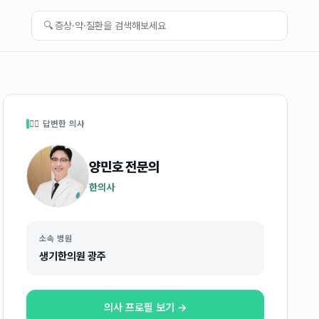
🔍
👩‍⚕️ 답변한 의사
양민호
전문의
한의사
소속 병원
생기한의원 광주
의사 프로필 보기 →