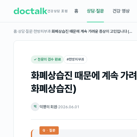
홈
상담·질문
건강 영상
건강상담 포럼
홈
›
상담·질문
›
한방피부과
›
화폐상습진 때문에 계속 가려운 증상이 고민입니다 (…
✓ 전문의 검수 완료
#
한방피부과
화폐상습진 때문에 계속 가려
화폐상습진)
익명의 회원
·
2026.06.01
익
Q · 질문