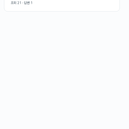
조회
21
· 답변
1