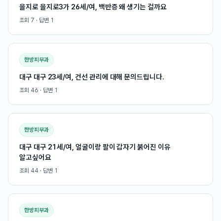
을지로 을지로3가 26세/여, 백반증 왜 생기는 걸까요
조회
7
· 답변
1
한방피부과
대구 대구 23세/여, 건선 관리에 대해 문의드립니다.
조회
46
· 답변
1
한방피부과
대구 대구 21세/여, 얼굴이랑 팔이 갑자기 붉어진 이유
알고싶어요
조회
44
· 답변
1
한방피부과