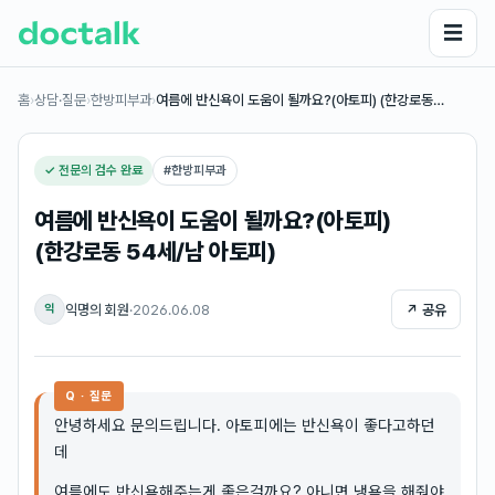
☰
홈
›
상담·질문
›
한방피부과
›
여름에 반신욕이 도움이 될까요?(아토피) (한강로동…
✓ 전문의 검수 완료
#
한방피부과
여름에 반신욕이 도움이 될까요?(아토피)
(한강로동 54세/남 아토피)
익명의 회원
·
2026.06.08
↗ 공유
익
Q · 질문
안녕하세요 문의드립니다. 아토피에는 반신욕이 좋다고하던
데
여름에도 반신욕해주는게 좋은걸까요? 아니면 냉욕을 해줘야