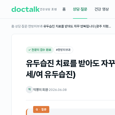
홈
상담·질문
건강 영상
건강상담 포럼
홈
›
상담·질문
›
한방피부과
›
유두습진 치료를 받아도 자꾸 반복됩니다 (광주 치평…
✓ 전문의 검수 완료
#
한방피부과
유두습진 치료를 받아도 자꾸
세/여 유두습진)
익명의 회원
·
2026.06.08
익
Q · 질문