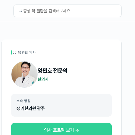
🔍
👩‍⚕️ 답변한 의사
양민호
전문의
한의사
소속 병원
생기한의원 광주
의사 프로필 보기 →