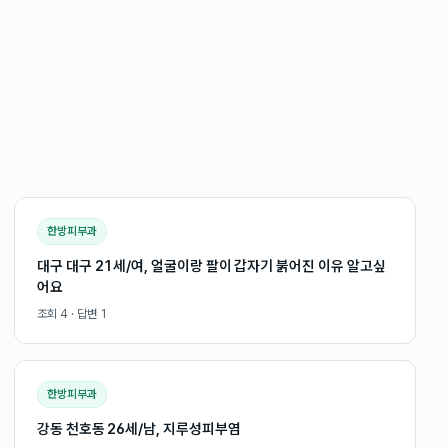
한방피부과
대구 대구 21세/여, 얼굴이랑 팔이 갑자기 붉어진 이유 알고싶
어요
조회
4
· 답변
1
한방피부과
강동 천호동 26세/남, 지루성피부염