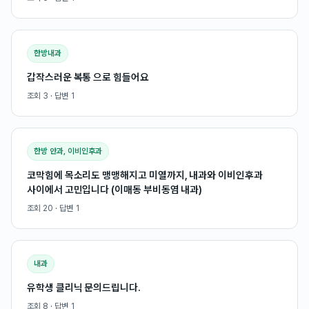
한방내과
갑작스러운 복통 으로 힘들어요
조회
3
· 답변
1
한방 안과, 이비인후과
코막힘에 목소리도 맹맹해지고 미열까지, 내과와 이비인후과
사이에서 고민입니다 (이매동 부비동염 내과)
조회
20
· 답변
1
내과
유학생 클리닉 문의드립니다.
조회
8
· 답변
1