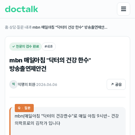
☰
홈
›
상담·질문
›
내과
›
mbn 매일아침 "닥터의 건강 한수" 방송출연제안…
✓ 전문의 검수 완료
#
내과
mbn 매일아침 "닥터의 건강 한수"
방송출연제안건
익명의 회원
·
2026.06.06
↗ 공유
익
Q · 질문
mbn(매일아침 "닥터의 건강한수"로 매일 아침 9시반~ 건강
의학프로의 김작가 입니다