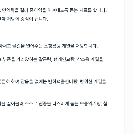
 면역력을 길러 중이염을 이겨내도록 돕는 치료를 합니다.
한약 처방이 중심이 됩니다.
 몰아내고 물길을 열어주는 소청룡탕 계열을 처방합니다.
고 부종을 가라앉히는 갈근탕, 형개연교탕, 삼소음 계열을
 튼튼히 하여 담음을 없애는 반하백출천마탕, 평위산 계열을
역력을 끌어올려 스스로 염증을 다스리게 돕는 보중익기탕, 십