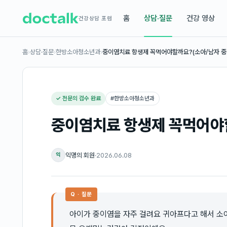
홈
상담·질문
건강 영상
건강상담 포럼
홈
›
상담·질문
›
한방소아청소년과
›
중이염치료 항생제 꼭먹어야할까요?(소아/남자 
✓ 전문의 검수 완료
#
한방소아청소년과
중이염치료 항생제 꼭먹어야
익명의 회원
·
2026.06.08
익
Q · 질문
아이가 중이염을 자주 걸려요 귀아프다고 해서 소