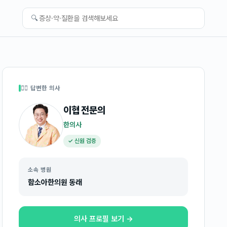
🔍
👩‍⚕️ 답변한 의사
이협
전문의
한의사
✓ 신원 검증
소속 병원
함소아한의원 동래
의사 프로필 보기 →