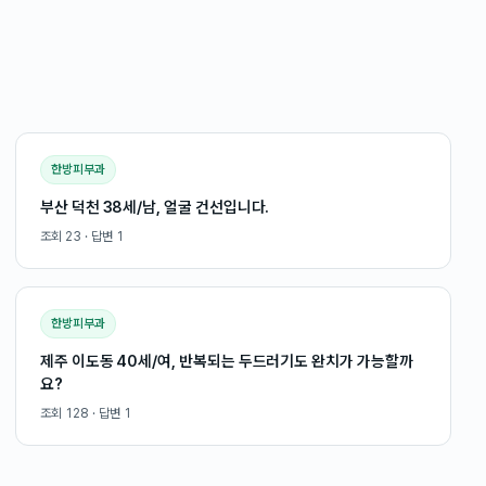
한방피부과
부산 덕천 38세/남, 얼굴 건선입니다.
조회
23
· 답변
1
한방피부과
제주 이도동 40세/여, 반복되는 두드러기도 완치가 가능할까
요?
조회
128
· 답변
1