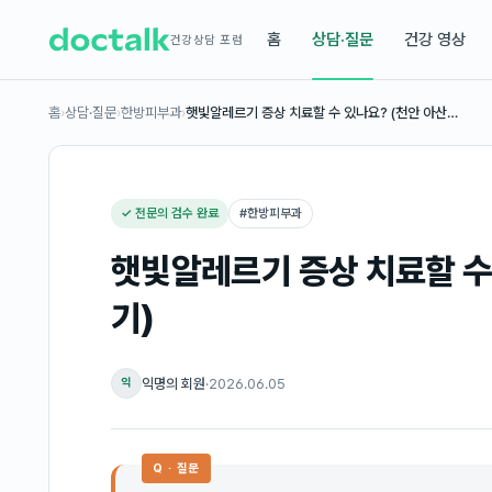
홈
상담·질문
건강 영상
건강상담 포럼
홈
›
상담·질문
›
한방피부과
›
햇빛알레르기 증상 치료할 수 있나요? (천안 아산…
✓ 전문의 검수 완료
#
한방피부과
햇빛알레르기 증상 치료할 수
기)
익명의 회원
·
2026.06.05
익
Q · 질문