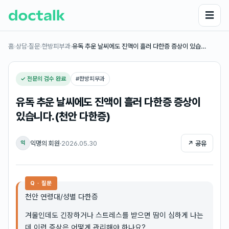
☰
홈
›
상담·질문
›
한방피부과
›
유독 추운 날씨에도 진액이 흘러 다한증 증상이 있습…
✓ 전문의 검수 완료
#
한방피부과
유독 추운 날씨에도 진액이 흘러 다한증 증상이
있습니다.(천안 다한증)
익명의 회원
·
2026.05.30
↗ 공유
익
Q · 질문
천안 연령대/성별 다한증
겨울인데도 긴장하거나 스트레스를 받으면 땀이 심하게 나는
데 이런 증상은 어떻게 관리해야 하나요?