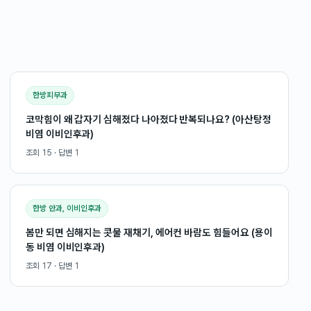
한방피부과
코막힘이 왜 갑자기 심해졌다 나아졌다 반복되나요? (아산탕정
비염 이비인후과)
조회
15
· 답변
1
한방 안과, 이비인후과
봄만 되면 심해지는 콧물 재채기, 에어컨 바람도 힘들어요 (용이
동 비염 이비인후과)
조회
17
· 답변
1