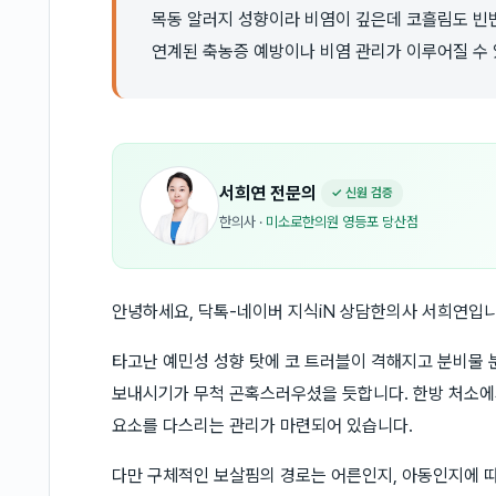
목동 알러지 성향이라 비염이 깊은데 코흘림도 빈
연계된 축농증 예방이나 비염 관리가 이루어질 수
서희연
전문의
✓ 신원 검증
한의사
·
미소로한의원 영등포 당산점
안녕하세요, 닥톡-네이버 지식iN 상담한의사 서희연입니
타고난 예민성 성향 탓에 코 트러블이 격해지고 분비물 
보내시기가 무척 곤혹스러우셨을 듯합니다. 한방 처소에
요소를 다스리는 관리가 마련되어 있습니다.
다만 구체적인 보살핌의 경로는 어른인지, 아동인지에 따