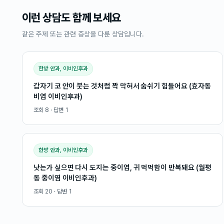
이런 상담도 함께 보세요
같은 주제 또는 관련 증상을 다룬 상담입니다.
한방 안과, 이비인후과
갑자기 코 안이 붓는 것처럼 꽉 막혀서 숨쉬기 힘들어요 (효자동
비염 이비인후과)
조회
8
· 답변
1
한방 안과, 이비인후과
낫는가 싶으면 다시 도지는 중이염, 귀 먹먹함이 반복돼요 (월평
동 중이염 이비인후과)
조회
20
· 답변
1