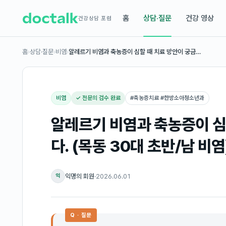
홈
상담·질문
건강 영상
건강상담 포럼
홈
›
상담·질문
›
비염
›
알레르기 비염과 축농증이 심할 때 치료 방안이 궁금…
비염
✓ 전문의 검수 완료
#
축농증치료 #한방소아청소년과
알레르기 비염과 축농증이 심
다. (목동 30대 초반/남 비염
익명의 회원
·
2026.06.01
익
Q · 질문