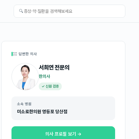
🔍
👩‍⚕️ 답변한 의사
서희연
전문의
한의사
✓ 신원 검증
소속 병원
미소로한의원 영등포 당산점
의사 프로필 보기 →