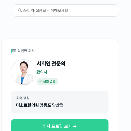
🔍
👩‍⚕️ 답변한 의사
서희연
전문의
한의사
✓ 신원 검증
소속 병원
미소로한의원 영등포 당산점
의사 프로필 보기 →