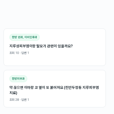
한방 안과, 이비인후과
지루성피부염이랑 탈모가 관련이 있을까요?
조회
10
· 답변
1
한방피부과
약 끊으면 이마랑 코 옆이 또 붉어져요 (천안두정동 지루피부염
치료)
조회
28
· 답변
1