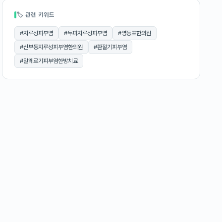
🏷 관련 키워드
#
지루성피부염
#
두피지루성피부염
#
영등포한의원
#
신부동지루성피부염한의원
#
환절기피부염
#
알레르기피부염한방치료