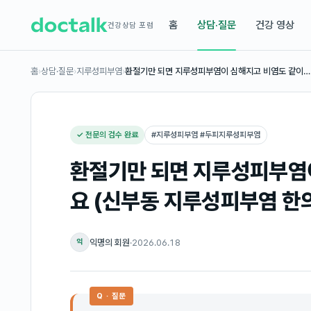
홈
상담·질문
건강 영상
건강상담 포럼
홈
›
상담·질문
›
지루성피부염
›
환절기만 되면 지루성피부염이 심해지고 비염도 같이…
✓ 전문의 검수 완료
#
지루성피부염 #두피지루성피부염
환절기만 되면 지루성피부염
요 (신부동 지루성피부염 한
익명의 회원
·
2026.06.18
익
Q · 질문