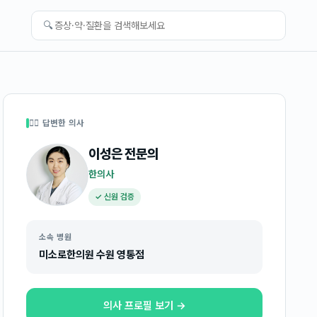
🔍
👩‍⚕️ 답변한 의사
이성은
전문의
한의사
✓ 신원 검증
소속 병원
미소로한의원 수원 영통점
의사 프로필 보기 →