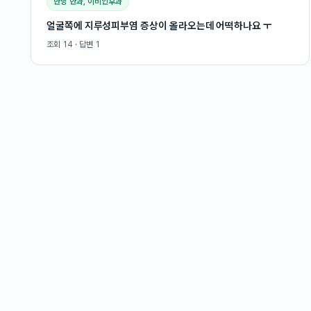
한방 안과, 이비인후과
얼굴쪽에 지루성피부염 증상이 올라오는데 어떡하나요 ㅜ
조회
14
· 답변
1