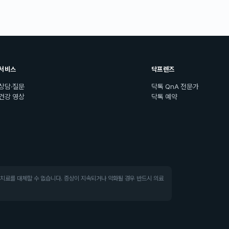
서비스
닥프렌즈
상담·질문
닥톡 QnA 전문가
건강 영상
닥톡 예약
·치료를 대체할 수 없습니다. 증상이 지속되거나 악화될 경우 반드시 의료