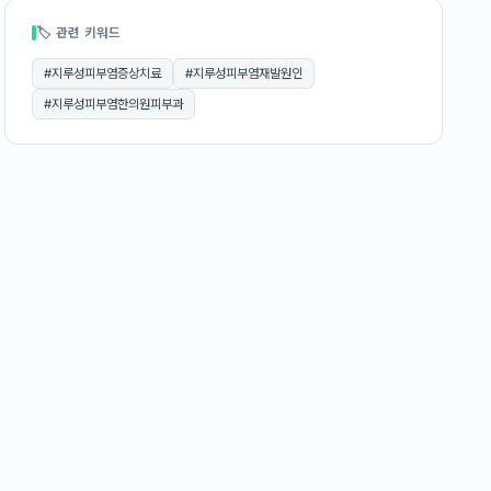
🏷 관련 키워드
#
지루성피부염증상치료
#
지루성피부염재발원인
#
지루성피부염한의원피부과