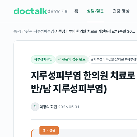
홈
상담·질문
건강 영상
건강상담 포럼
홈
›
상담·질문
›
지루성피부염
›
지루성피부염 한의원 치료로 개선될까요? (수원 30…
지루성피부염
✓ 전문의 검수 완료
#
지루성피부염증상치료 #지루
지루성피부염 한의원 치료로 
반/남 지루성피부염)
익명의 회원
·
2026.05.31
익
Q · 질문