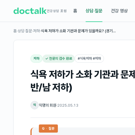
홈
상담·질문
건강 영상
건강상담 포럼
홈
›
상담·질문
›
저하
›
식욕 저하가 소화 기관과 문제가 있을까요? (경기…
저하
✓ 전문의 검수 완료
#
식욕저하 #저하
식욕 저하가 소화 기관과 문제
반/남 저하)
익명의 회원
·
2025.05.13
익
Q · 질문