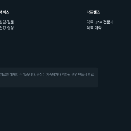
서비스
닥프렌즈
상담·질문
닥톡 QnA 전문가
건강 영상
닥톡 예약
·치료를 대체할 수 없습니다. 증상이 지속되거나 악화될 경우 반드시 의료