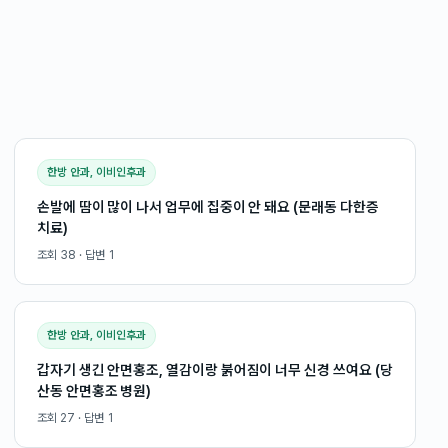
한방 안과, 이비인후과
손발에 땀이 많이 나서 업무에 집중이 안 돼요 (문래동 다한증
치료)
조회
38
· 답변
1
한방 안과, 이비인후과
갑자기 생긴 안면홍조, 열감이랑 붉어짐이 너무 신경 쓰여요 (당
산동 안면홍조 병원)
조회
27
· 답변
1