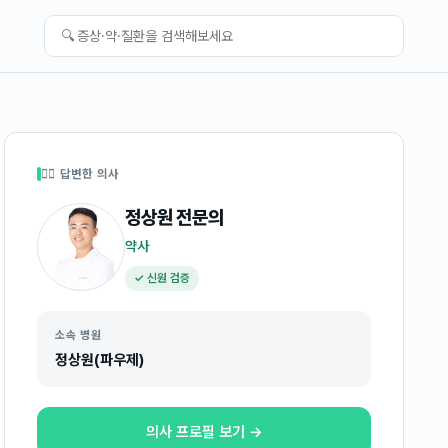
🔍
👩‍⚕️ 답변한 의사
정상원
전문의
약사
✓ 신원 검증
소속 병원
정상원(파우제)
의사 프로필 보기 →