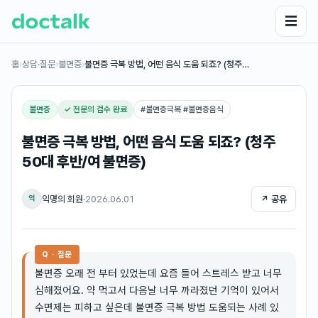
☰
홈
›
상담·질문
›
불면증
›
불면증 극복 방법, 어떤 음식 도움 되죠? (청주…
불면증
✓ 전문의 검수 완료
#
불면증극복 #불면증음식
불면증 극복 방법, 어떤 음식 도움 되죠? (청주
50대 후반/여 불면증)
익명의 회원
·
2026.06.01
↗ 공유
익
Q · 질문
불면증 오래 전 부터 있었는데 요즘 들어 스트레스 받고 너무
심해졌어요. 약 먹고서 다음날 너무 까라졌던 기억이 있어서
수면제는 피하고 싶은데 불면증 극복 방법 도움되는 사례 있