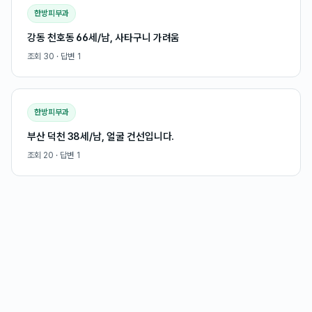
한방피부과
강동 천호동 66세/남, 사타구니 가려움
조회
30
· 답변
1
한방피부과
부산 덕천 38세/남, 얼굴 건선입니다.
조회
20
· 답변
1