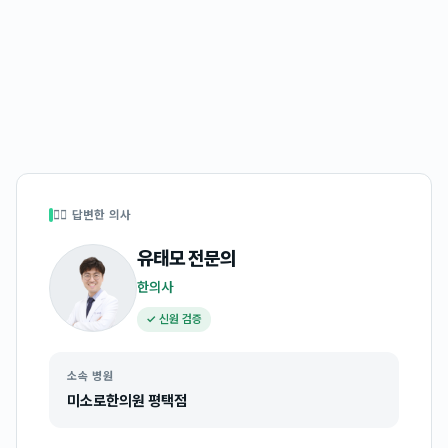
👩‍⚕️ 답변한 의사
유태모
전문의
한의사
✓ 신원 검증
소속 병원
미소로한의원 평택점