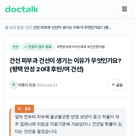
☰
홈
›
상담·질문
›
건선
›
건선 피부과 건선이 생기는 이유가 무엇인가요? (평…
건선
✓ 전문의 검수 완료
#
한방안과이비인후과 #건선한의원
건선 피부과 건선이 생기는 이유가 무엇인가요?
(평택 안성 20대 후반/여 건선)
익명의 회원
·
2026.06.01
↗ 공유
익
Q · 질문
얼마 전부터 피부에 울긋불긋한 반점 모양이 돋고 허물이 자
꾸 밀려나와 의원급 의료기관에 가보았더니 건선일 확률이 있
다는 진단을 들었습니다.