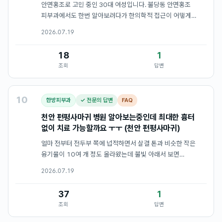
안면홍조로 고민 중인 30대 여성입니다. 불당동 안면홍조
피부과에서도 한번 알아보려다가 한의학적 접근이 어떻게
다른지 먼저 정보를 찾고 있습니다. 궁금한 점이 몇 가지
2026.07.19
있는데요. 첫째로, 온도 차가 생길 때 얼굴이 바로 붉어지거나
화끈거리는 이유가 무…
18
1
조회
답변
10
한방피부과
✓ 전문의 답변
FAQ
천안 편평사마귀 병원 알아보는중인데 최대한 흉터
없이 치료 가능할까요 ㅜㅜ (천안 편평사마귀)
얼마 전부터 전두부 쪽에 넙적하면서 살결 톤과 비슷한 작은
융기물이 10여 개 정도 올라왔는데 불빛 아래서 보면
울퉁불퉁하게 눈에 띄어 편평사마귀인가 염려가 생기더라고요.
2026.07.19
처음에는 서너 개 정도였는데 요즘 들어 개수가 늘어나는
양상이라 마음이 꽤 급해…
37
1
조회
답변