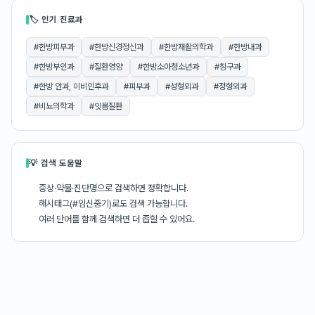
🏷 인기 진료과
#
한방피부과
#
한방신경정신과
#
한방재활의학과
#
한방내과
#
한방부인과
#
질환영양
#
한방소아청소년과
#
침구과
#
한방 안과, 이비인후과
#
피부과
#
성형외과
#
정형외과
#
비뇨의학과
#
잇몸질환
💡 검색 도움말
증상·약물·진단명으로 검색하면 정확합니다.
해시태그(#임신중기)로도 검색 가능합니다.
여러 단어를 함께 검색하면 더 좁힐 수 있어요.