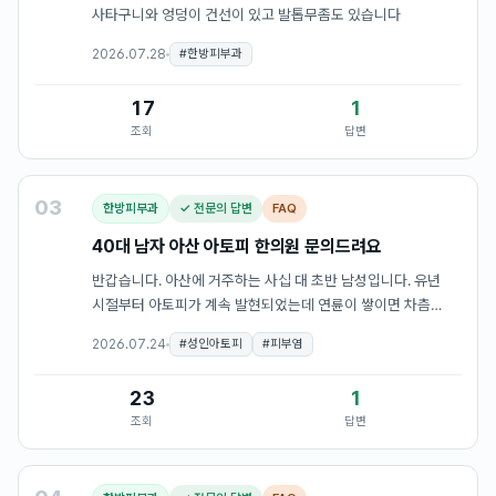
사타구니와 엉덩이 건선이 있고 발톱무좀도 있습니다
2026.07.28
#
한방피부과
17
1
조회
답변
03
한방피부과
✓ 전문의 답변
FAQ
40대 남자 아산 아토피 한의원 문의드려요
반갑습니다. 아산에 거주하는 사십 대 초반 남성입니다. 유년
시절부터 아토피가 계속 발현되었는데 연륜이 쌓이면 차츰
가라앉는다는 이야기를 믿고 참았으나 여전히 고통받고 있어요.
2026.07.24
#
성인아토피
#
피부염
피부과 진료도 받아보고 온갖 방안을 다 시도해 보았지만 잠시
안정될 뿐 시…
23
1
조회
답변