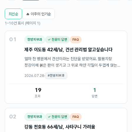
최신순
🔥 이주의 인기순
1–10건 표시 (페이지 1)
01
한방피부과
✓ 전문의 답변
FAQ
제주 이도동 42세/남, 건선 관리법 알고싶습니다
얼마 전 병원에서 건선이라는 진단을 받았어요. 팔꿈치랑
정강이에 붉은 판이 생기고 그 위로 하얀 각질이 두껍게 앉는데,
긁으면 부스러기처럼 떨어져요. 대체 왜 생기는 건지,
2026.07.28
#
한방피부과
한방으로는 어떻게 관리하는지 차근차근 알고 싶습니다
19
1
조회
답변
02
한방피부과
✓ 전문의 답변
FAQ
강동 천호동 66세/남, 사타구니 가려움