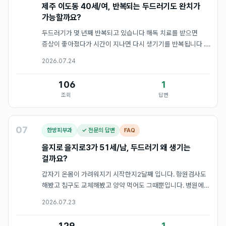
제주 이도동 40세/여, 반복되는 두드러기도 완치가
가능할까요?
두드러기가 몇 년째 반복되고 있습니다 해독 치료를 받으면
증상이 좋아졌다가 시간이 지나면 다시 생기기를 반복됩니다 ...
한의원도 해독 치료를 한다고 들었는데 치료받는 동안만
2026.07.24
좋아지는 건 아닌지 치료가 끝난 후에도 재발을 줄일 수 있는지
궁금합니다.
106
1
조회
답변
07
한방피부과
✓ 전문의 답변
FAQ
을지로 을지로3가 51세/남, 두드러기 왜 생기는
걸까요?
갑자기 온몸이 가려워지기 시작한지2달째 입니다. 항원검사도
해봤고 침구도 교체해봤고 양약 먹어도 그때뿐입니다. 병원에서
'
2026.07.23
129
1