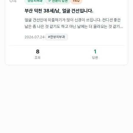
04
한방피부과
✓ 전문의 답변
FAQ
부산 덕천 38세/남, 얼굴 건선입니다.
얼굴 건선인데 외출하기가 많이 신경이 쓰입니다. 컨디션 좋은
날은 좀 나은 것 같기도 하고 아닌 날에는 더 올라오는 것 같기도
한데 나을 수 있는지...? 난치성 질환이라고 알고 있는데 나을 수
2026.07.24
#
한방피부과
있는지가 가장 궁금합니다.
8
1
조회
답변