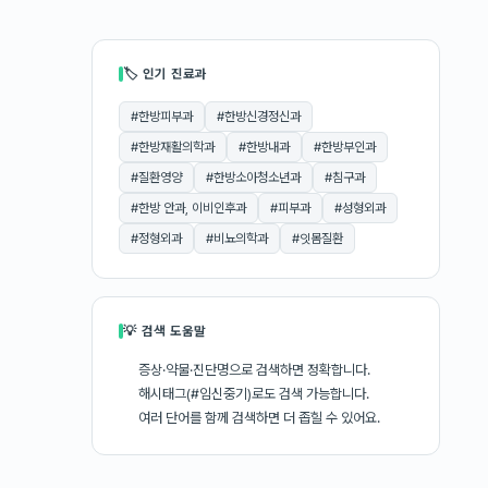
🏷 인기 진료과
#
한방피부과
#
한방신경정신과
#
한방재활의학과
#
한방내과
#
한방부인과
#
질환영양
#
한방소아청소년과
#
침구과
#
한방 안과, 이비인후과
#
피부과
#
성형외과
#
정형외과
#
비뇨의학과
#
잇몸질환
💡 검색 도움말
증상·약물·진단명으로 검색하면 정확합니다.
해시태그(#임신중기)로도 검색 가능합니다.
여러 단어를 함께 검색하면 더 좁힐 수 있어요.