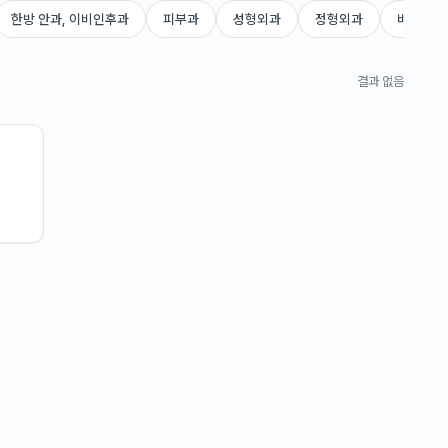
한방 안과, 이비인후과
피부과
성형외과
정형외과
비뇨의학
결과 없음