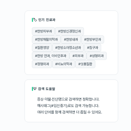
🏷 인기 진료과
#
한방피부과
#
한방신경정신과
#
한방재활의학과
#
한방내과
#
한방부인과
#
질환영양
#
한방소아청소년과
#
침구과
#
한방 안과, 이비인후과
#
피부과
#
성형외과
#
정형외과
#
비뇨의학과
#
잇몸질환
💡 검색 도움말
증상·약물·진단명으로 검색하면 정확합니다.
해시태그(#임신중기)로도 검색 가능합니다.
여러 단어를 함께 검색하면 더 좁힐 수 있어요.