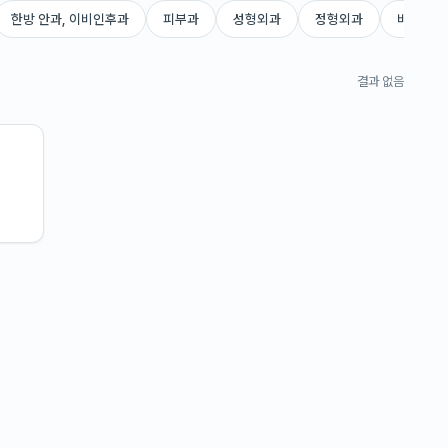
한방 안과, 이비인후과
피부과
성형외과
정형외과
비뇨의학
결과 없음