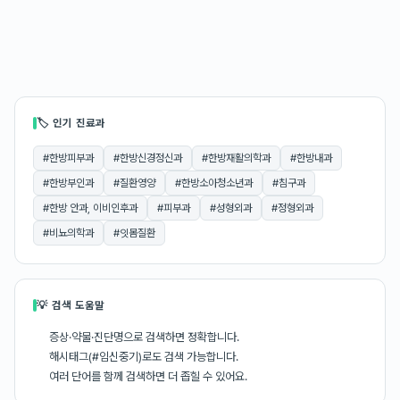
🏷 인기 진료과
#
한방피부과
#
한방신경정신과
#
한방재활의학과
#
한방내과
#
한방부인과
#
질환영양
#
한방소아청소년과
#
침구과
#
한방 안과, 이비인후과
#
피부과
#
성형외과
#
정형외과
#
비뇨의학과
#
잇몸질환
💡 검색 도움말
증상·약물·진단명으로 검색하면 정확합니다.
해시태그(#임신중기)로도 검색 가능합니다.
여러 단어를 함께 검색하면 더 좁힐 수 있어요.