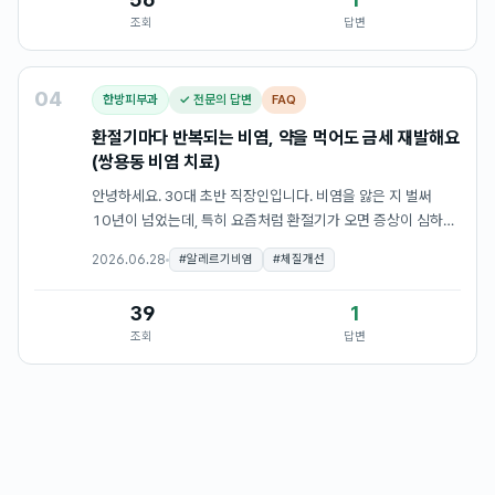
조회
답변
04
한방피부과
✓ 전문의 답변
FAQ
환절기마다 반복되는 비염, 약을 먹어도 금세 재발해요
(쌍용동 비염 치료)
안녕하세요. 30대 초반 직장인입니다. 비염을 앓은 지 벌써
10년이 넘었는데, 특히 요즘처럼 환절기가 오면 증상이 심하게
올라와서 글을 남깁니다. 아침마다 재채기가 10회 이상 연달아
2026.06.28
#
알레르기비염
#
체질개선
나오고, 맑은 콧물이 줄줄 흘러 출근 준비 자체가 힘들
정도입니다…
39
1
조회
답변