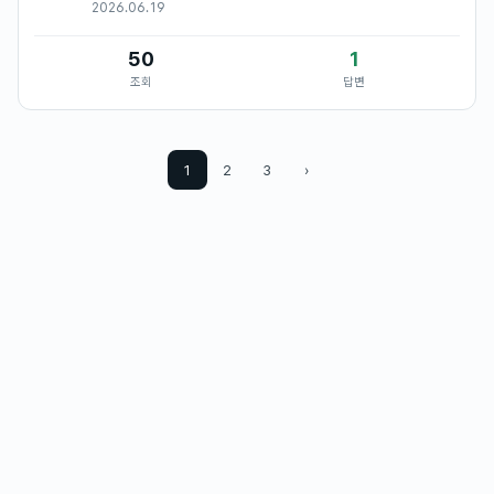
2026.06.19
약도 잘 듣지 않고 통증이 심할 때는 눈 주변까지 뻐근하면서
속이 울렁거…
50
1
조회
답변
1
2
3
›