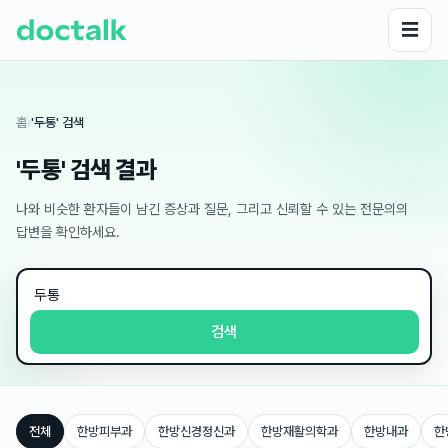
☰
홈
›
'두통' 검색
'두통' 검색 결과
나와 비슷한 환자들이 남긴 증상과 질문, 그리고 신뢰할 수 있는 전문의의
답변을 확인하세요.
검색
전체
한방피부과
한방신경정신과
한방재활의학과
한방내과
한