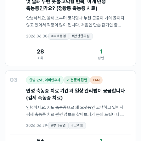
몇 달째 누런 콧물·코막힘 반복, 이게 만성
축농증인가요? (정왕동 축농증 치료)
안녕하세요. 올해 초부터 코막힘과 누런 콧물이 거의 끊이지
않고 있어서 걱정이 많이 됩니다. 처음엔 단순 감기인 줄
알았는데 이제 5개월 가까이 비슷한 증상이 반복되고 있어요.
2026.06.30
#
부비동염
#
안산한의원
코 안이 꽉 막힌 느낌에 이마랑 광대 쪽으로 둔한 두통도 자주
오고, 아침…
28
1
조회
답변
03
한방 안과, 이비인후과
✓ 전문의 답변
FAQ
만성 축농증 치료 기간과 일상 관리법이 궁금합니다
(김제 축농증 치료)
안녕하세요. 저도 축농증으로 꽤 오랫동안 고생하고 있어서
김제 축농증 치료 관련 정보를 찾아보다가 문의 드립니다.
코막힘과 누런 콧물이 몇 달째 반복되고 있는데, 내과에서 약을
2026.06.29
#
부비동염
#
코막힘
처방받아 먹어도 잠깐 나아지는 듯하다가 다시 재발하는 패턴이
계속되고 있습…
56
1