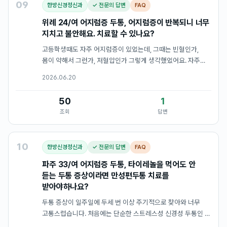
09
한방신경정신과
✓ 전문의 답변
FAQ
위례 24/여 어지럼증 두통, 어지럼증이 반복되니 너무
지치고 불안해요. 치료할 수 있나요?
고등학생때도 자주 어지럼증이 있었는데, 그때는 빈혈인가,
몸이 약해서 그런가, 저혈압인가 그렇게 생각했었어요. 자주
아픈 편이라 조퇴도 많이 했는데, 병원에 가서 검사해도 별
2026.06.20
이상은 없었어요. 몸이 약하고 자꾸 아프다보니 공부도 많이
하지 못해서 대학…
50
1
조회
답변
10
한방신경정신과
✓ 전문의 답변
FAQ
파주 33/여 어지럼증 두통, 타이레놀을 먹어도 안
듣는 두통 증상이라면 만성편두통 치료를
받아야하나요?
두통 증상이 일주일에 두세 번 이상 주기적으로 찾아와 너무
고통스럽습니다. 처음에는 단순한 스트레스성 신경성 두통인 줄
알고 약국에서 타이레놀이나 진통제를 사서 먹었는데, 갈수록