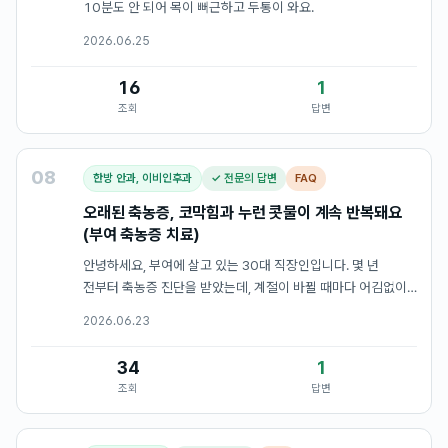
10분도 안 되어 목이 뻐근하고 두통이 와요.
2026.06.25
16
1
조회
답변
08
한방 안과, 이비인후과
✓ 전문의 답변
FAQ
오래된 축농증, 코막힘과 누런 콧물이 계속 반복돼요
(부여 축농증 치료)
안녕하세요, 부여에 살고 있는 30대 직장인입니다. 몇 년
전부터 축농증 진단을 받았는데, 계절이 바뀔 때마다 어김없이
증상이 심해지더라고요. 특히 아침마다 코가 꽉 막혀서 입으로
2026.06.23
숨을 쉬고, 얼굴 전체가 묵직하게 눌리는 느낌이 들어서 출근
준비 자체…
34
1
조회
답변