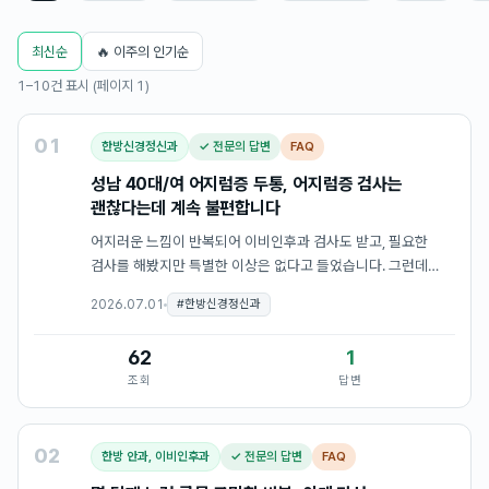
최신순
🔥 이주의 인기순
1–10건 표시 (페이지 1)
01
한방신경정신과
✓ 전문의 답변
FAQ
성남 40대/여 어지럼증 두통, 어지럼증 검사는
괜찮다는데 계속 불편합니다
어지러운 느낌이 반복되어 이비인후과 검사도 받고, 필요한
검사를 해봤지만 특별한 이상은 없다고 들었습니다. 그런데
마트나 지하철처럼 사람이 많고 복잡한 곳에 가면 몸이 붕 뜨는
2026.07.01
#
한방신경정신과
느낌이 들고, 오래 서 있으면 중심이 흔들리는 것 같습니다.
검사상 괜찮다…
62
1
조회
답변
02
한방 안과, 이비인후과
✓ 전문의 답변
FAQ