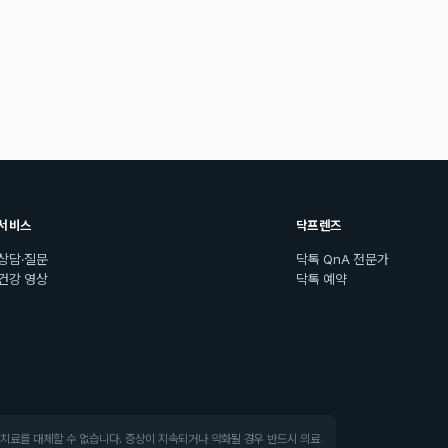
서비스
닥프렌즈
상담·질문
닥톡 QnA 전문가
건강 영상
닥톡 예약
·치료를 대체할 수 없습니다. 증상이 지속되거나 악화될 경우 반드시 의료