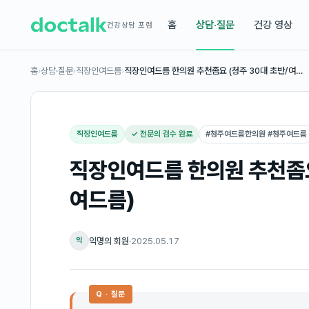
홈
상담·질문
건강 영상
건강상담 포럼
홈
›
상담·질문
›
직장인여드름
›
직장인여드름 한의원 추천좀요 (청주 30대 초반/여…
직장인여드름
✓ 전문의 검수 완료
#
청주여드름한의원 #청주여드름
직장인여드름 한의원 추천좀요
여드름)
익명의 회원
·
2025.05.17
익
Q · 질문