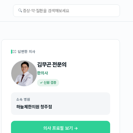
🔍
👩‍⚕️ 답변한 의사
김무곤
전문의
한의사
✓ 신원 검증
소속 병원
하늘체한의원 청주점
의사 프로필 보기 →