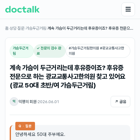
☰
홈
›
상담·질문
›
가슴두근거림
›
계속 가슴이 두근거리는데 후유증이죠? 후유증 전문으…
가슴두근거
✓ 전문의 검수 완
#
가슴두근거림한의원 #광교교통사고한
림
료
의원
계속 가슴이 두근거리는데 후유증이죠? 후유증
전문으로 하는 광교교통사고한의원 찾고 있어요
(광교 50대 초반/여 가슴두근거림)
익명의 회원
·
2026.06.01
↗ 공유
익
Q · 질문
안녕하세요 50대 주부예요.